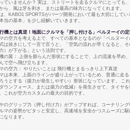
っていませんか？ 実は、ストリートを走るクルマにとっても、
から、風は牙を剥き、または最高の味方になってくれます。
は、KABO1 SPORTSがパーツ開発において最も大切にして
本当の基本」を少し紐解いていきます。
 飛行機とは真逆！地面にクルマを「押し付ける」ベルヌーイの定
マの空力を考える上で、すべての基本となるのが「ベルヌーイ
式は抜きにして一言で言うと、「空気の流れが早くなると、そ
力）が下がる」という法則です。
機の翼： 上側を膨らんだ形状にすることで、上の流速を早め
んで空へ飛び立ちます。
マの空力： やりたいことは 飛行機とまるっきり上下真逆
マは本来、上面のラインが盛り上がっているため、普通に走る
ろうとする（揚力が発生しやすい）形状になっています。 こ
ダウンフォース、または揚力の低減）を発生させて、タイヤを
。これが空力カスタムの最大の目的です。
ヤのグリップ力（押し付け力）がアップすれば、コーナリング
ルマの姿勢がピタッと安定し、高速域を安全かつスムーズに駆
になります。