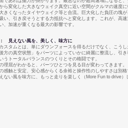
面であれば揚力が掛かります。最悪なのが
超高速域になると、
から変化した大きなウェイク真空に近い空間がクルマの速度に
大きくなったタイヤウェイク等と合流。
巨大化した負圧の塊が
吸い、引き戻そうとする力抵抗へと変化します。これが、高速
い、加速が重くなる最大の影響です。
論：
見えない風を、美しく、味方に
カスタムとは、単にダウンフォースを得るだけでなく、こうし
後方の真空状態」をパーツによっていかに綺麗に整流し、引き
いうトータルバランスのつくりとその格闘です。
の理屈がわかると、パーツひとつを見る目が変わってきます。
の感触と安定、安心感からくる余裕と操作性のしやすさは別格
えない風を味方に、もっと走りを楽しく（More Fun to driv