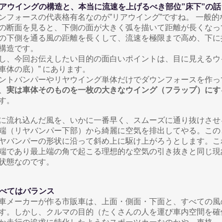
 リアウイングの構造と、本当に流速を上げるべき部位”床下”の話
ンフォースの代表格有名なのが”リアウイング”ですね。 一般的
の断面を見ると、下側の面が大きく弧を描いて距離が長くなっ
の下側を通る風の距離を長くして、流速を極限まで高め、下に
構造です。
し、今回お伝えしたい目的の面白いポイントは、目に見えるウ
車体の底）” にあります。
ントバンパーやリヤウイング単体だけでダウンフォースを作っ
、
実は車体そのものを一枚の大きなウイング（フラップ）にす
す。
に流れ込んだ風を、いかに一番早く、スムーズに通り抜けさせ
端（リヤバンパー下部）から綺麗に空気を排出してやる。この
ヤバンパーの形状に沿って斜め上に駆け上がろうとします。こ
端であり最上端の角で起こる理想的な空気の引き抜きと同じ現
状態なのです。
 すべてはバランス
車メーカーが作る市販車は、上面・側面・下面と、すべての風
す。しかし、クルマの目的（たくさんの人を運び車内空間を確