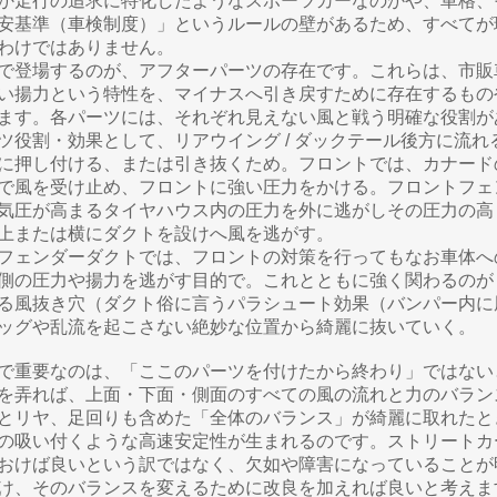
か走行の追求に特化したようなスポーツカーなのかや、車格、
安基準（車検制度）」というルールの壁があるため、すべてが
わけではありません。
で登場するのが、アフターパーツの存在です。これらは、市販
い揚力という特性を、マイナスへ引き戻すために存在するもの
ます。
各パーツには、それぞれ見えない風と戦う明確な役割が
ツ役割・効果として、
リアウイング / ダックテール後方に流
に押し付ける、または引き抜くため。
フロントでは、カナード
で風を受け止め、フロントに強い圧力をかける。
フロントフェ
気圧が高まるタイヤハウス内の圧力を外に逃がしその圧力の高
上または横にダクトを設けへ風を逃がす。
フェンダーダクトでは、フロントの対策を行ってもなお車体へ
側の圧力や揚力を逃がす目的で。これとともに強く関わるのが
る風抜き穴（ダクト俗に言うパラシュート効果（バンパー内に
ッグや乱流を起こさない絶妙な位置から綺麗に抜いていく。
で重要なのは、「ここのパーツを付けたから終わり」ではない
を弄れば、上面・下面・側面のすべての風の流れと力のバラン
とリヤ、足回りも含めた「全体のバランス」が綺麗に取れたと
の吸い付くような高速安定性が生まれるのです。ストリートカ
おけば良いという訳ではなく、欠如や障害になっていることが
け、そのバランスを変えるために改良を加えれば良いと考えま