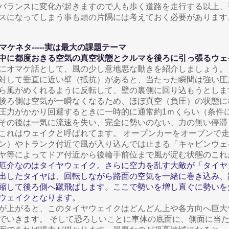
バランスに変化が起きますので人も歩く道路を走行する以上、
スになってしまう事も頭の片隅には考えておく必要があります
 オマケネタ-----実は最大の課題テーマ
中に都度おきる空気の真空状態とクルマを後ろに引っ張るウェ
にオマケ話として、風の少し意地悪な動きを紹介しましょう。
対して垂直に近い壁（抵抗）があると、当たった瞬間は強い圧
ら風がめくれるように反転して、壁の裏側に回り込もうとしま
後ろ側は空気が一瞬なくなるため、ほぼ真空（負圧）の状態に
圧力がかかり回避するときに一時的に通常約1ｍくらい（条件
その後は一気に流速を失い、完全に勢いのない、力の無い停滞
これはウェイクと呼ばれてます。 オープンカーをオープンで
ン）やトランク付近で風が入り込んでは止まる「キャビンウェ
ヤ等によってドア付近から後輪手前位まで風が淀む状態のこれ
厄介なのはタイヤウェイク。
さらに空力を乱す大敵が「タイヤ
出したタイヤは、回転しながら路面の空気を一緒に巻き込み、
縮して後ろ側へ蹴飛ばします。ここで勢いを増し直ぐに勢いを
ウェイクとなります。
が上がると、このタイヤウェイクはどんどん上や各方向へ巨大
でいきます。 そして恐ろしいことに車体の底面に、側面に当