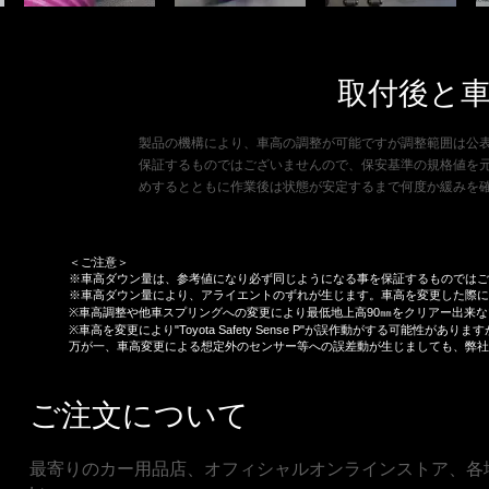
​取付後と
製品の機構により、車高の調整が可能ですが調整範囲は公
保証するものではございませんので、保安基準の規格値を
めするとともに作業後は状態が安定するまで何度か緩みを
＜ご注意＞
※車高ダウン量は、参考値になり必ず同じようになる事を保証するものではご
※車高ダウン量により、アライエントのずれが生じます。車高を変更した際に
※車高調整や他車スプリングへの変更により最低地上高90㎜をクリアー出来な
※車高を変更により"Toyota Safety Sense P"が誤作動がする可能
万が一、車高変更による想定外のセンサー等への誤差動が生じましても、弊社
​ご注文について
最寄りのカー用品店、オフィシャルオンラインストア、各地の