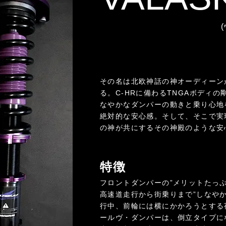
(ヴァーラスキャ
その名は北欧神話の神オーディーン
る。C-HRに備わるTNGAボディ
なやかなダンパーの動きと乗り心地
絶対的な安心感。そして、そこで実
の神が共にするその神殿のような安
特徴​
フロントダンパーの”メリットたっぷ
高速道走行から街乗りまで”しなや
行中、前輪には横にかかろうとする
ールヴ・ダンパーは、倒立タイプに