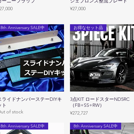
ガーニーフラップ
Quick View
シェブロンズ整流プレート
Quick View
rice
Price
27,000
¥27,000
8th Anniversary SALE中
お得なセット品
スライドナンバーステーDIYキ
Quick View
3点KIT ロードスターND5RC
Quick View
ット
（FB+SS+RW）
ut of stock
Price
¥272,727
8th Anniversary SALE中
8th Anniversary SALE中