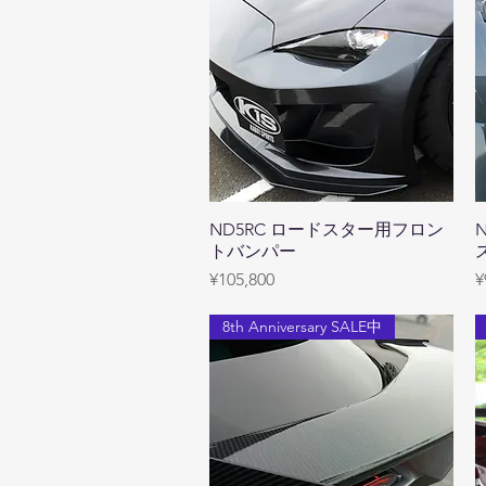
ND5RC ロードスター用フロン
Quick View
トバンパー
Price
P
¥105,800
¥
8th Anniversary SALE中