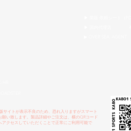
​▶ 業販 依頼シート（PD
▶ 国内代理店 有限会社
▶ OVER SEA AGENT 
C-HR
ROADSTER
C版サイトが表示不良のため、恐れ入りますがスマート
お願い致します。製品詳細やご注文は、横のQRコード
へアクセスしていただくことで正常にご利用可能で