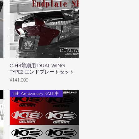
ウ
C-HR前期用 DUAL WING
Quick View
TYPE2 エンドプレートセット
Price
¥141,000
8th Anniversary SALE中