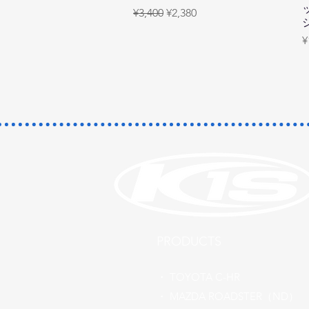
Regular Price
Sale Price
¥3,400
¥2,380
P
¥
​PRODUCTS
​・
TOYOTA C-HR
​・ MAZDA ROADSTER（ND）