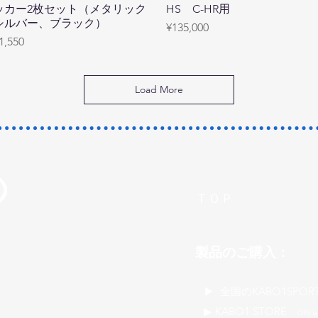
ッカー2枚セット（メタリック
HS C-HR用
シルバー、ブラック）
Price
¥135,000
rice
1,550
Load More
ＴＯＰ
製品のご購入：
​▶ 全国のKABO1SPOR
▶ KABO1 STORE
Officia