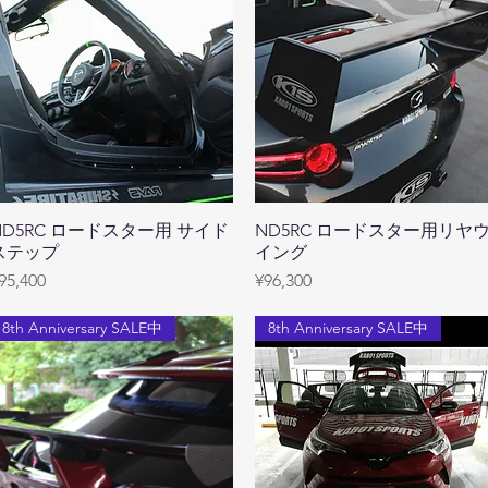
ND5RC ロードスター用 サイド
Quick View
ND5RC ロードスター用リヤ
Quick View
ステップ
イング
rice
Price
95,400
¥96,300
8th Anniversary SALE中
8th Anniversary SALE中