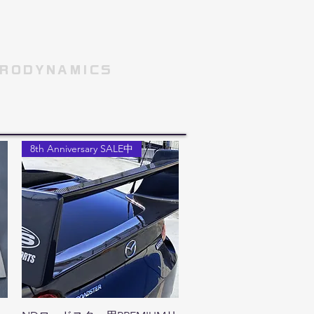
RODYNAMICS
8th Anniversary SALE中