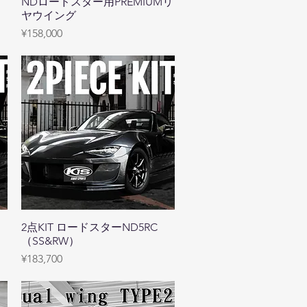
NDロードスター用PREMIUMリ
Quick View
ヤウイング
Price
¥158,000
2点KIT ロードスターND5RC
Quick View
（SS&RW）
Price
¥183,700