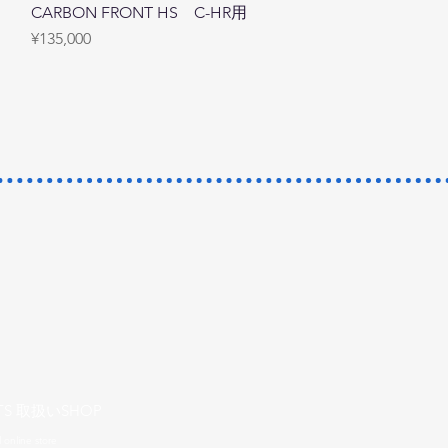
CARBON FRONT HS C-HR用
Price
¥135,000
TS 取扱いSHOP
l online store