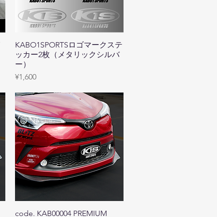
イ
KABO1SPORTSロゴマークステ
Quick View
ッカー2枚（メタリックシルバ
ー）
Price
¥1,600
code. KAB00004 PREMIUM
Quick View