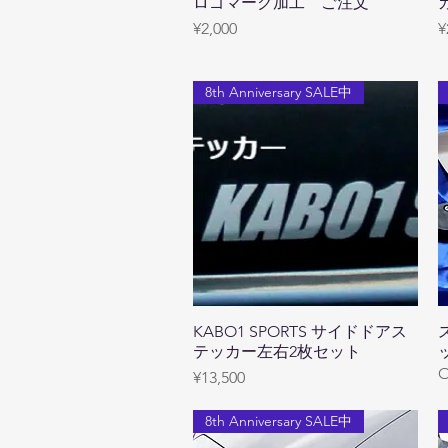
ロゴマーク加工 ご注文
Quick View
Price
P
¥2,000
¥
8th Anniversary SALE中
KABO1 SPORTS サイドドアス
Quick View
テッカー左右2枚セット
O
Price
¥13,500
8th Anniversary SALE中