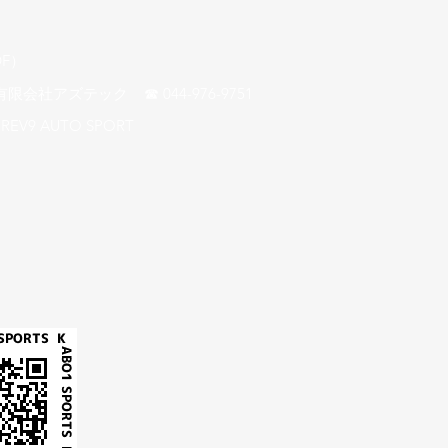
F）​
アズテック ☎ 044-976-9751
REV9 AUTO SPORT