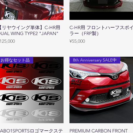
【リヤウイング単体】C-HR用
Quick View
C-HR用 フロントハーフスポ
Quick View
UAL WING TYPE2 "JAPAN"
ラー（FRP製）
rice
Price
125,000
¥55,000
お得なセット品
8th Anniversary SALE中
KABO1SPORTSロゴマークステ
Quick View
PREMIUM CARBON FRONT
Quick View