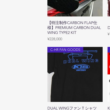
【特注制作CARBON FLAP仕
Quick View
様】PREMIUM CARBON DUAL
D
WING TYPE2 KIT
P
¥
Price
¥228,000
C-HR FAN GOODS
DUAL WINGファンＴシャツ
Quick View