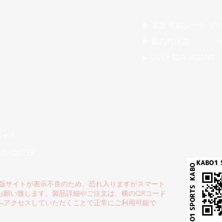
​▶ 業販 依頼シート（PD
▶ 国内代理店 有限会社
▶ OVER SEA AGENT 
C-HR
ROADSTER
C版サイトが表示不良のため、恐れ入りますがスマート
お願い致します。製品詳細やご注文は、横のQRコード
へアクセスしていただくことで正常にご利用可能で