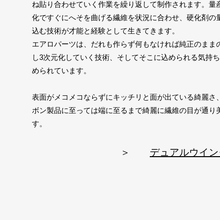
ね貼り合わせていく作業を繰り返して制作されます。量
化ですぐにへそを曲げる繊維を状況に合わせ、硬化剤の
込む技術が才能と経験として生きてきます。
エアロパーツは、だれも作らず
何もなければ純正のまま
し3次元化していく技術、そしてそこに込められる気持
められています。
​表面がメコメコならずにキッチリと面が出ている綺麗さ
ボン製品に至っては端に至るまで綺麗に繊維の目が通り
す。
​ ＞
デュアルウイン