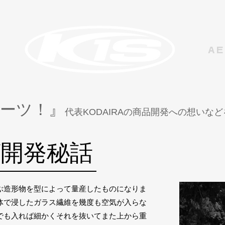
AE
ーツ！』
代表KODAIRAの商品開発への想いな
グ開発秘話
ぶ造形物を型によって量産したものになりま
体で浸したガラス繊維を幾度も空気が入らな
でも入れば細かくそれを抜いてまた上から重