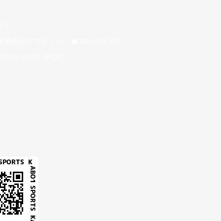
F）​
アズテック ☎ 044-976-9751
REV9 AUTO SPORT