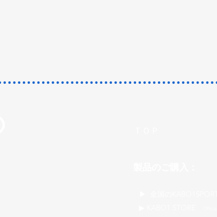
ＴＯＰ
製品のご購入：
​▶ 全国のKABO1SPOR
▶ KABO1 STORE
Officia