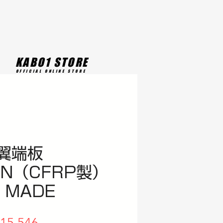
KABO1 STORE
OFFICIAL ONLINE STORE
D翼端板
ON（CFRP製）
 MADE
egular
Sale
15,546