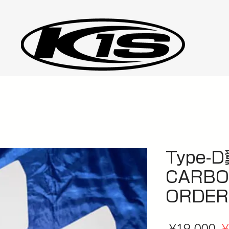
Type-
CARB
ORDER
R
 ¥19,000 
¥