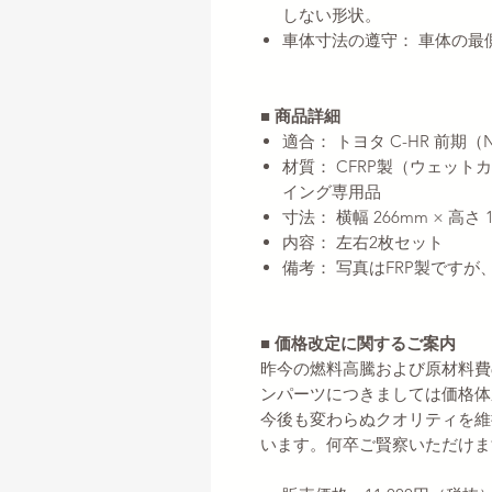
しない形状。
車体寸法の遵守： 車体の最
■ 商品詳細
適合： トヨタ C-HR 前期（N
材質： CFRP製（ウェット
イング専用品
寸法： 横幅 266mm × 高さ 
内容： 左右2枚セット
備考： 写真はFRP製です
■ 価格改定に関するご案内
昨今の燃料高騰および原材料費
ンパーツにつきましては価格体
今後も変わらぬクオリティを維
います。何卒ご賢察いただけま