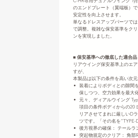
C-HR専用デュアルウイング T
のエンドプレート（翼端板）で
安定性を向上させます。
単なるドレスアップパーツでは
で調整。複雑な保安基準をクリ
ンを実現しました。
■ 保安基準への徹底した適合品
リアウイング保安基準上のエア
すが、
本製品は以下の条件を高い次元
装着によりボディとの隙間を
保しつつ、空力効果を最大
元々、ディアルウイング T
項目の条件ボディからの20
リアさせてまれに厳しいD
ツです。「その名を”TYPE
後方視界の確保： テールラ
突起物規定のクリア： 角部R