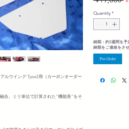
P
Quantity
*
納期：約5週間を予
納期をご連絡をさ
Pre-Order
 デュアルウイング Type2用（カーボンオーダー
融合。ミリ単位で計算された“機能美”をそ